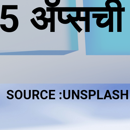
5 ॲप्सची 
SOURCE :UNSPLASH