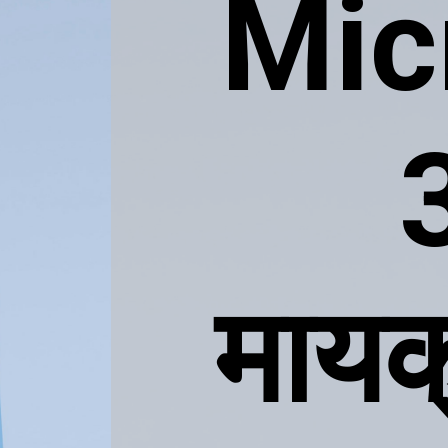
Mic
मायक