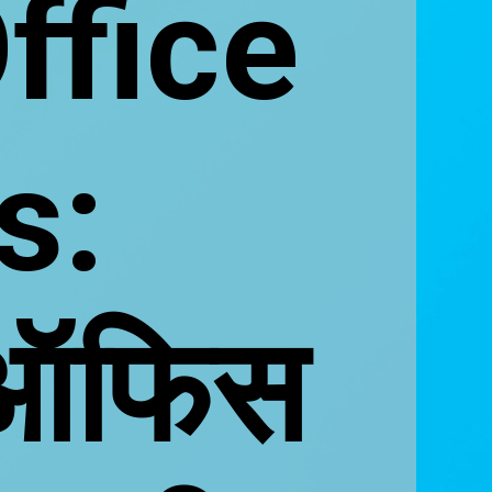
ffice
s:
 ऑफिस