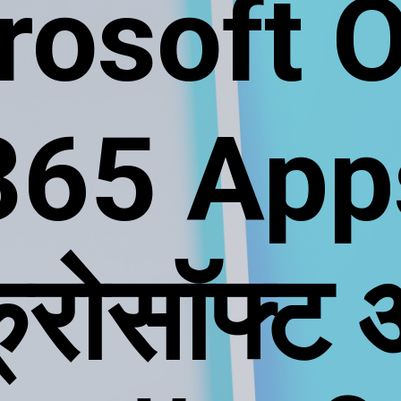
rosoft O
365 App
्रोसॉफ्ट