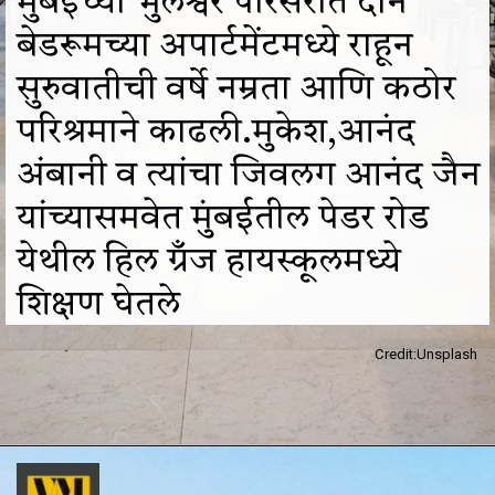
मुंबईच्या भुलेश्वर परिसरात दोन
बेडरूमच्या अपार्टमेंटमध्ये राहून
सुरुवातीची वर्षे नम्रता आणि कठोर
परिश्रमाने काढली.मुकेश,आनंद
अंबानी व त्यांचा जिवलग आनंद जैन
यांच्यासमवेत मुंबईतील पेडर रोड
येथील हिल ग्रँज हायस्कूलमध्ये
शिक्षण घेतले
Credit:Unsplash