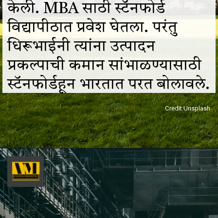
केली. MBA साठी स्टॅनफोर्ड
विद्यापीठात प्रवेश घेतला. परंतु
धिरूभाईनी त्यांना उत्पादन
प्रकल्पाची कमान सांभाळण्यासाठी
स्टॅनफोर्डहून भारतात परत बोलावले.
Credit:Unsplash