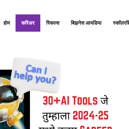
होम
करिअर
स्किल्स
बिझनेस आयडिया
स्कॉलरशि