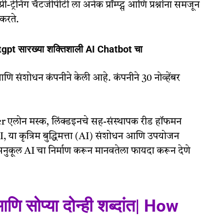
री-ट्रेनिंग चॅटजीपीटी ला अनेक प्रॉम्प्ट्स आणि प्रश्नांना समजून
 करते.
tgpt सारख्या शक्तिशाली AI Chatbot चा
संशोधन कंपनीने केली आहे. कंपनीने 30 नोव्हेंबर
er एलोन मस्क, लिंक्डइनचे सह-संस्थापक रीड हॉफमन
 या कृत्रिम बुद्धिमत्ता (AI) संशोधन आणि उपयोजन
“अनुकूल AI चा निर्माण करून मानवतेला फायदा करून देणे
णि सोप्या दोन्ही शब्दांत| How