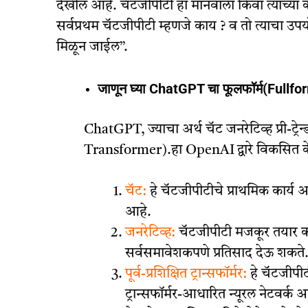
देखील आहे. चॅटजीपीटी हा मानवाला किंवा त्याच्या का
सर्वप्रथम चॅटजीपीटी म्हणजे काय ? व तो त्याचा उप
मिळून जाईल”.
जाणून घ्या ChatGPT चा फूलफॉर्म(Fullfo
ChatGPT, ज्याचा अर्थ चॅट जनरेटिव्ह प्री-ट्र
Transformer).हा OpenAI द्वारे विकसित के
चॅट:
हे चॅटजीपीटीचे प्राथमिक कार्य आहे
आहे.
जनरेटिव्ह:
चॅटजीपीटी मजकूर तयार करू 
सर्वसमावेशकपणे प्रतिसाद देऊ शकते
पूर्व-प्रशिक्षित ट्रान्सफॉर्मर:
हे चॅटजीपीटी
ट्रान्सफॉर्मर-आधारित न्यूरल नेटवर्क