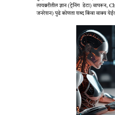
लायब्ररीतील ज्ञान (ट्रेनिंग डेटा) वापरू
जनरेशन) पुढे कोणता शब्द किंवा वाक्य येई