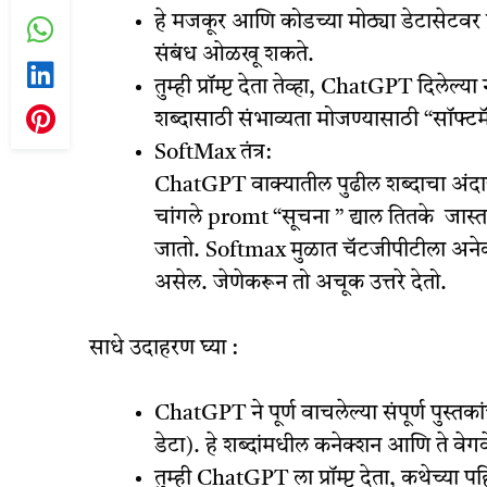
हे मजकूर आणि कोडच्या मोठ्या डेटासेटवर प्
संबंध ओळखू शकते.
तुम्ही प्रॉम्प्ट देता तेव्हा, ChatGPT दिलेल
शब्दासाठी संभाव्यता मोजण्यासाठी “सॉफ्टमॅक
SoftMax तंत्
ChatGPT वाक्यातील पुढील शब्दाचा अंदाज
चांगले promt “सूचना ” द्याल तितके जास्त 
जातो. Softmax मुळात चॅटजीपीटीला अनेक 
असेल. जेणेकरून तो अचूक उत्तरे देतो.
साधे उदाहरण घ्या :
ChatGPT ने पूर्ण वाचलेल्या संपूर्ण पुस्तका
डेटा). हे शब्दांमधील कनेक्शन आणि ते वेगव
तुम्ही ChatGPT ला प्रॉम्प्ट देता, कथेच्या प