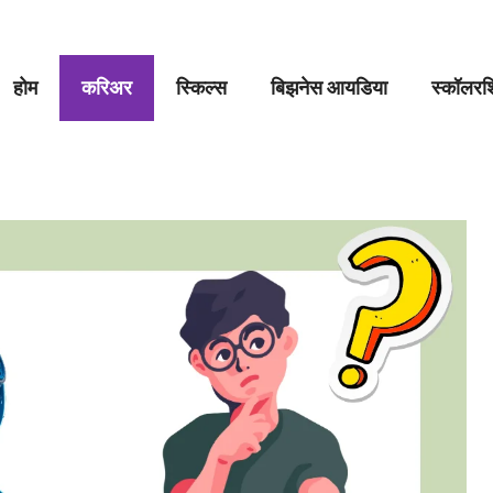
होम
करिअर
स्किल्स
बिझनेस आयडिया
स्कॉलरशि