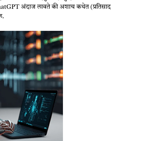
न, ChatGPT अंदाज लावते की अशाच कथेत (प्रतिसाद
ल.