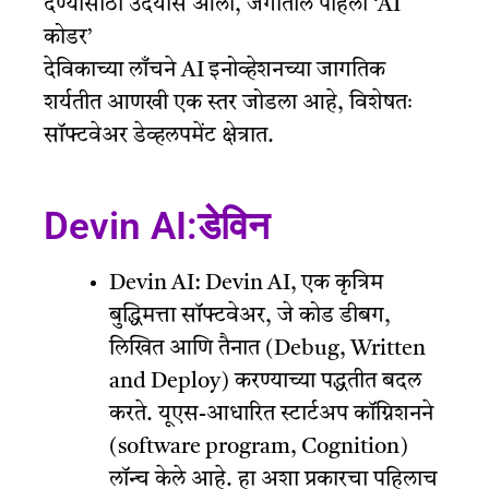
देण्यासाठी उदयास आली, जगातील पहिला ‘AI
कोडर’
देविकाच्या लाँचने AI इनोव्हेशनच्या जागतिक
शर्यतीत आणखी एक स्तर जोडला आहे, विशेषतः
सॉफ्टवेअर डेव्हलपमेंट क्षेत्रात.
Devin AI:डेविन
Devin AI: Devin AI, एक कृत्रिम
बुद्धिमत्ता सॉफ्टवेअर, जे कोड डीबग,
लिखित आणि तैनात (Debug, Written
and Deploy) करण्याच्या पद्धतीत बदल
करते. यूएस-आधारित स्टार्टअप कॉग्निशनने
(software program, Cognition)
लॉन्च केले आहे. हा अशा प्रकारचा पहिलाच