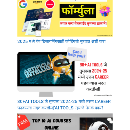
2025 मध्ये वेब डिजायनिंगसाठी कोडिंगची सुरवात अशी करा!
30+AI TOOLS जे तुम्हाला 2024-25 मध्ये उत्तम CAREER
घडवण्यास मदत करतील|’AI TOOLS’ म्हणजे नेमकं काय?