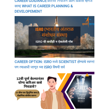
CAREER GUIDANCE:करियर नियोजन आणि विकास म्हणजे
काय| WHAT IS CAREER PLANNING &
DEVELOPEMENT
CAREER OPTION: ISRO मध्ये SCIENTIST होण्याचे स्वप्न!
पण त्याआधी जाणून घ्या ISRO विषयी सर्व