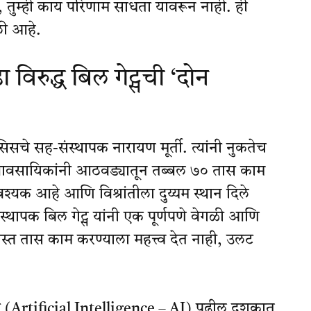
 तुम्ही काय परिणाम साधता यावरून नाही. ही
ी आहे.
िरुद्ध बिल गेट्सची ‘दोन
सचे सह-संस्थापक नारायण मूर्ती. त्यांनी नुकतेच
 व्यावसायिकांनी आठवड्यातून तब्बल ७० तास काम
 आवश्यक आहे आणि विश्रांतीला दुय्यम स्थान दिले
संस्थापक बिल गेट्स यांनी एक पूर्णपणे वेगळी आणि
ास्त तास काम करण्याला महत्त्व देत नाही, उलट
िमत्ता (Artificial Intelligence – AI) पुढील दशकात