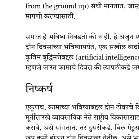
from the ground up) संधी मानतात. जास्त प्र
मागणी करण्यासाठी.
समाज हे भविष्य निवडतो की नाही, हे अजून स्प
दोन दिवसांच्या भविष्यापर्यंत, एक सखोल व
कृत्रिम बुद्धिमत्तेबद्दल (artificial intellige
म्हणजे जास्त कामाचे दिवस की त्यापलीकडे जगण्
निष्कर्ष
एकूणच, कामाच्या भविष्याबद्दल दोन टोकाच
मूर्तींसारखे व्यावसायिक नेते राष्ट्रीय विका
करावे, असे सांगतात. तर दुसरीकडे, बिल गेट्ससार
खूप कमी होऊन दोन दिवसांवर येतील, असे भा