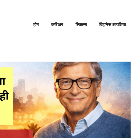
होम
करिअर
स्किल्स
बिझनेस आयडिया