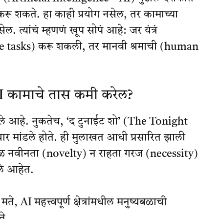
रू शकते. हा काही प्रयोग नसेल, तर कामाच्या
त्यांचं म्हणणं खूप सोपं आहे: जर यंत्रं
ne tasks) करू शकली, तर मानवी श्रमाची (human
 AI कामाचे तास कमी करेल?
बोलले आहे. नुकतेच, ‘द टुनाईट शो’ (The Tonight
िचार मांडले होते. ही मुलाखत आधी प्रसारित झाली
ळ नवीनता (novelty) न राहता गरज (necessity)
आले आहेत.
ा मते, AI महत्त्वपूर्ण क्षेत्रांमधील मनुष्यबळाची
े.