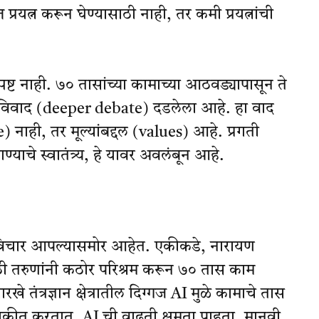
यत्न करून घेण्यासाठी नाही, तर कमी प्रयत्नांची
ष्ट नाही. ७० तासांच्या कामाच्या आठवड्यापासून ते
ादविवाद (deeper debate) दडलेला आहे. हा वाद
nce) नाही, तर मूल्यांबद्दल (values) आहे. प्रगती
याचे स्वातंत्र्य, हे यावर अवलंबून आहे.
े विचार आपल्यासमोर आहेत. एकीकडे, नारायण
सासाठी तरुणांनी कठोर परिश्रम करून ७० तास काम
खे तंत्रज्ञान क्षेत्रातील दिग्गज AI मुळे कामाचे तास
कीत करतात. AI ची वाढती क्षमता पाहता, मानवी