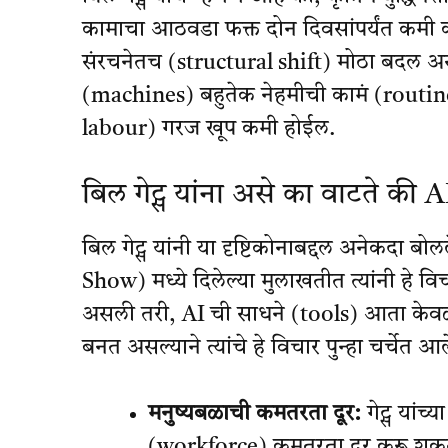
कामाचा आठवडा फक्त दोन दिवसांपर्यंत कमी क
संरचनेतच (structural shift) मोठा बदल असेल. 
(machines) बहुतेक नेहमीची कामं (routi
labour) गरज खूप कमी होईल.
बिल गेट्स यांना असे का वाटते की
बिल गेट्स यांनी या दृष्टिकोनाबद्दल अनेकदा 
Show) मध्ये दिलेल्या मुलाखतीत त्यांनी हे व
असली तरी, AI ची साधने (tools) आता केव
बनत असल्याने त्यांचे हे विचार पुन्हा चर्चेत 
मनुष्यबळाची कमतरता दूर:
गेट्स यांच्य
(workforce) कमतरता दूर करू शकत