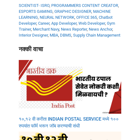
SCIENTIST- ISRO
,
PROGRAMMERS
CONTENT CREATOR
,
ESPORTS GAMING
,
GRAPHIC DESIGNER
,
MACHINE
LEARNING
,
NEURAL NETWORK
,
OFFICE 365
,
Chatbot
Developer
,
Career
,
App Developer
,
Web Developer
,
Gym
Trainer
,
Merchant Navy
,
News Reporter
,
News Anchor
,
Interior Designer
,
MBA
,
DBMS
,
Supply Chain Management
नक्की वाचा
१०,१२ वी करीता INDIAN POSTAL SERVICE मध्ये १००
रुपयांत फॉर्म भरून जॉब करण्याची संधी