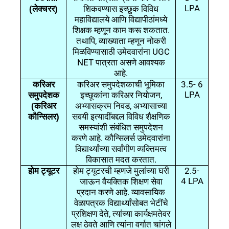
LPA
(लेक्चरर)
शिकवण्यास
इच्छुक
विविध
महाविद्यालये
आणि
विद्यापीठांमध्ये
.
शिक्षक
म्हणून
काम
करू
शकतात
,
तथापि
व्याख्याता
म्हणून
नोकरी
UGC
मिळविण्यासाठी
उमेदवारांना
NET
पात्रता
असणे
आवश्यक
.
आहे
3.5- 6
करिअर
करिअर
समुपदेशकाची
भूमिका
LPA
,
समुपदेशक
इच्छूकांना
करिअर
नियोजन
,
(करिअर
अभ्यासक्रम
निवड
अभ्यासाच्या
कौन्सिलर)
सवयी
इत्यादींबद्दल
विविध
शैक्षणिक
समस्यांशी
संबंधित
समुपदेशन
.
करणे
आहे
कौन्सिलर्स
उमेदवारांना
विद्यार्थ्यांच्या
सर्वांगीण
व्यक्तिमत्व
.
विकासात
मदत
करतात
2.5-
होम
ट्यूटर
होम
ट्यूटरची
म्हणजे
मुलांच्या
घरी
4 LPA
जाऊन
वैयक्तिक
शिक्षण
सेवा
.
प्रदान
करणे
आहे
व्यावसायिक
वेळापत्रक
विद्यार्थ्यांसोबत
भेटींचे
,
प्रशिक्षण
देते
त्यांच्या
कार्यक्षमतेवर
लक्ष
ठेवते
आणि
त्यांना
वर्गात
चांगले