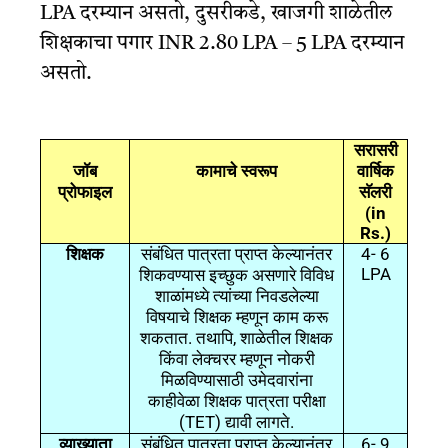
LPA दरम्यान असतो, दुसरीकडे, खाजगी शाळेतील
शिक्षकाचा पगार INR 2.80 LPA – 5 LPA दरम्यान
असतो.
सरासरी
जॉब
कामाचे
स्वरूप
वार्षिक
प्रोफाइल
सॅलरी
(in
Rs.)
4- 6
शिक्षक
संबंधित
पात्रता
प्राप्त
केल्यानंतर
LPA
शिकवण्यास
इच्छुक
असणारे
विविध
शाळांमध्ये
त्यांच्या
निवडलेल्या
विषयाचे
शिक्षक
म्हणून
काम
करू
.
,
शकतात
तथापि
शाळेतील
शिक्षक
किंवा
लेक्चरर
म्हणून
नोकरी
मिळविण्यासाठी
उमेदवारांना
काहीवेळा
शिक्षक
पात्रता
परीक्षा
(TET)
.
द्यावी
लागते
6- 9
व्याख्याता
संबंधित
पात्रता
प्राप्त
केल्यानंतर