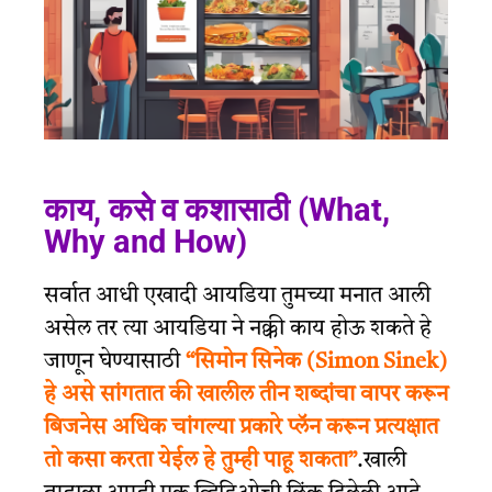
काय, कसे व कशासाठी (What,
Why and How)
सर्वात आधी एखादी आयडिया तुमच्या मनात आली
असेल तर त्या आयडिया ने नक्की काय होऊ शकते हे
जाणून घेण्यासाठी
“सिमोन सिनेक (Simon Sinek)
हे असे सांगतात की खालील तीन शब्दांचा वापर करून
बिजनेस अधिक चांगल्या प्रकारे प्लॅन करून प्रत्यक्षात
तो कसा करता येईल हे तुम्ही पाहू शकता”
.खाली