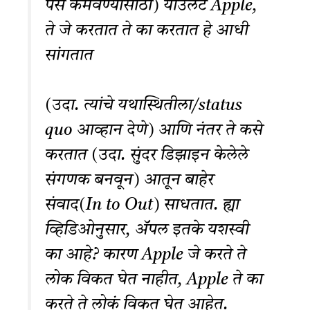
पैसे कमवण्यासाठी) याउलट Apple,
ते जे करतात ते का करतात हे आधी
सांगतात
(उदा. त्यांचे यथास्थितीला/status
quo आव्हान देणे) आणि नंतर ते कसे
करतात (उदा. सुंदर डिझाइन केलेले
संगणक बनवून) आतून बाहेर
संवाद(In to Out) साधतात. ह्या
व्हिडिओनुसार, ॲपल इतके यशस्वी
का आहे? कारण Apple जे करते ते
लोक विकत घेत नाहीत, Apple ते का
करते ते लोकं विकत घेत आहेत.