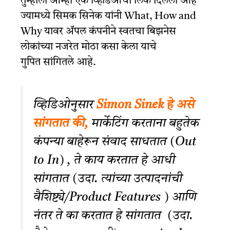
तुम्हाला आम्ही एक व्हिडिओची लिंक दिलेली आहे
ज्यामध्ये सिमक सिनेक यांनी What, How and
Why यावर ॲपल कंपनीने स्वतचा बिझनेस
लोकांच्या नजरेत मोठा
कसा केला
याचे
गुपित
सांगितले
आहे.
व्हिडिओनुसार
Simon Sinek हे असे
सांगतात की,
मार्केटिंग करताना बहुतेक
कंपन्या बाहेरून संवाद साधतात (Out
to In) , ते काय करतात हे आधी
सांगतात (उदा. त्यांच्या उत्पादनांची
वैशिष्ट्ये/Product Features ) आणि
नंतर ते का करतात हे सांगतात (उदा.