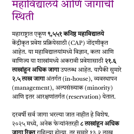
महाविद्यालये आणि जागांची
स्थिती
महाराष्ट्रात एकूण
९,५५१ कनिष्ठ महाविद्यालये
केंद्रीकृत प्रवेश प्रक्रियेसाठी (CAP) नोंदणीकृत
आहेत. या महाविद्यालयांमध्ये विज्ञान, कला आणि
वाणिज्य या शाखांमध्ये अकरावी प्रवेशासाठी
२१.६
लाखांहून अधिक जागा
उपलब्ध आहेत. यापैकी सुमारे
२.५ लाख जागा
अंतर्गत (in-house), व्यवस्थापन
(management), अल्पसंख्याक (minority)
आणि इतर आरक्षणांतर्गत (reservation) येतात.
दरवर्षी सर्व जागा भरल्या जात नाहीत हे विशेष.
२०२५ मध्ये, अनेक फेऱ्यांनंतरही
८ लाखांहून अधिक
जागा रिक्त
राहिल्या होत्या, तर सुमारे १३.२ लाख