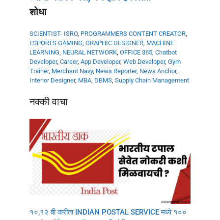
शोधा
SCIENTIST- ISRO
,
PROGRAMMERS
CONTENT CREATOR
,
ESPORTS GAMING
,
GRAPHIC DESIGNER
,
MACHINE
LEARNING
,
NEURAL NETWORK
,
OFFICE 365
,
Chatbot
Developer
,
Career
,
App Developer
,
Web Developer
,
Gym
Trainer
,
Merchant Navy
,
News Reporter
,
News Anchor
,
Interior Designer
,
MBA
,
DBMS
,
Supply Chain Management
नक्की वाचा
१०,१२ वी करीता INDIAN POSTAL SERVICE मध्ये १००