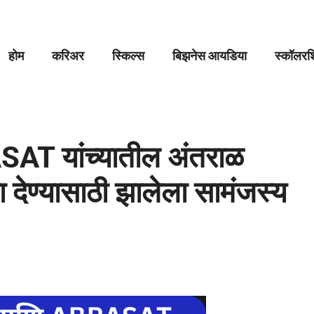
होम
करिअर
स्किल्स
बिझनेस आयडिया
स्कॉलरशि
T यांच्यातील अंतराळ
ा देण्यासाठी झालेला सामंजस्य