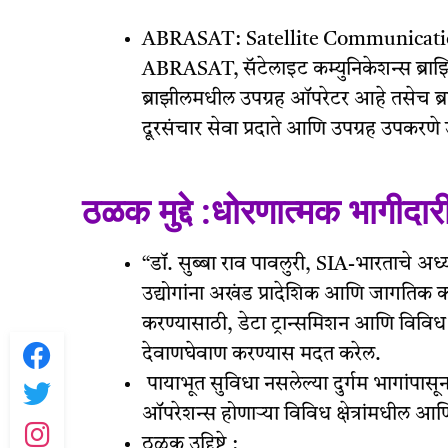
ABRASAT: Satellite Communication
ABRASAT, सॅटेलाइट कम्युनिकेशन्स ब्र
ब्राझीलमधील उपग्रह ऑपरेटर आहे तसेच ब्रा
दूरसंचार सेवा प्रदाते आणि उपग्रह उपकरणे उत
ठळक मुद्दे :धोरणात्मक भागीदार
“डॉ. सुब्बा राव पावलुरी, SIA-भारताचे अध्यक
उद्योगांना अखंड प्रादेशिक आणि जागतिक 
करण्यासाठी, डेटा ट्रान्समिशन आणि विविध क्षे
देवाणघेवाण करण्यास मदत करेल.
पायाभूत सुविधा नसलेल्या दुर्गम भागांपास
ऑपरेशन्स होणाऱ्या विविध क्षेत्रांमधील आ
ठळक उद्दिष्टे :