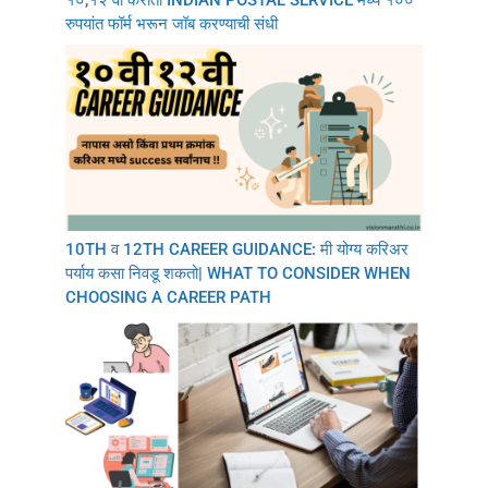
१०,१२ वी करीता INDIAN POSTAL SERVICE मध्ये १००
रुपयांत फॉर्म भरून जॉब करण्याची संधी
10TH व 12TH CAREER GUIDANCE: मी योग्य करिअर
पर्याय कसा निवडू शकतो| WHAT TO CONSIDER WHEN
CHOOSING A CAREER PATH