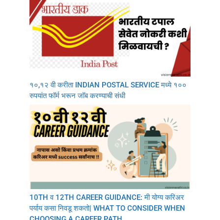
१०,१२ वी करीता INDIAN POSTAL SERVICE मध्ये १००
रुपयांत फॉर्म भरून जॉब करण्याची संधी
10TH व 12TH CAREER GUIDANCE: मी योग्य करिअर
पर्याय कसा निवडू शकतो| WHAT TO CONSIDER WHEN
CHOOSING A CAREER PATH