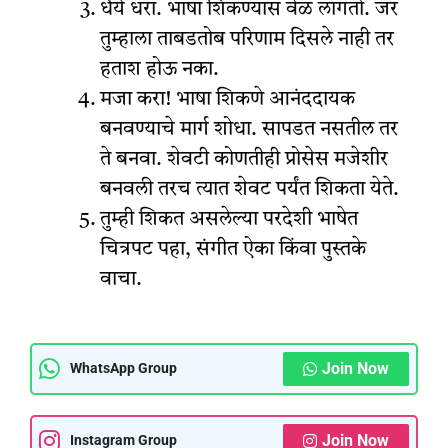
धैर्य धरा. भाषा शिकण्यास वेळ लागतो. जर
तुम्हाला ताबडतोब परिणाम दिसले नाही तर
हताश होऊ नका.
मजा करा! भाषा शिकणे आनंददायक
बनवण्याचे मार्ग शोधा. सापडत नसतील तर
ते बनवा. शेवटी कोणतीही प्रोसेस मजेशीर
बनवली तरच त्यात शेवट पर्यंत शिकता येते.
तुम्ही शिकत असलेल्या परदेशी भाषेत
चित्रपट पहा, संगीत ऐका किंवा पुस्तके
वाचा.
Join Now
WhatsApp Group
Join Now
Instagram Group