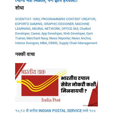
त्यांना यश मिळालं; पण झोप हरवली!!
शोधा
SCIENTIST- ISRO
,
PROGRAMMERS
CONTENT CREATOR
,
ESPORTS GAMING
,
GRAPHIC DESIGNER
,
MACHINE
LEARNING
,
NEURAL NETWORK
,
OFFICE 365
,
Chatbot
Developer
,
Career
,
App Developer
,
Web Developer
,
Gym
Trainer
,
Merchant Navy
,
News Reporter
,
News Anchor
,
Interior Designer
,
MBA
,
DBMS
,
Supply Chain Management
नक्की वाचा
१०,१२ वी करीता INDIAN POSTAL SERVICE मध्ये १००