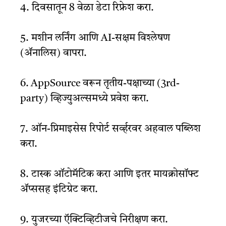
4. दिवसातून 8 वेळा डेटा रिफ्रेश करा.
5. मशीन लर्निंग आणि AI-सक्षम विश्लेषण
(ॲनालिस) वापरा.
6. AppSource वरून तृतीय-पक्षाच्या (3rd-
party) व्हिज्युअल्समध्ये प्रवेश करा.
7. ऑन-प्रिमाइसेस रिपोर्ट सर्व्हरवर अहवाल पब्लिश
करा.
8. टास्क ऑटोमॅटिक करा आणि इतर मायक्रोसॉफ्ट
ॲप्ससह इंटिग्रेट करा.
9. युजरच्या ऍक्टिव्हिटीजचे निरीक्षण करा.