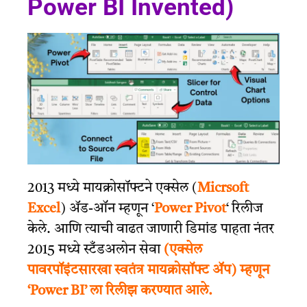
Power BI Invented)
2013 मध्ये मायक्रोसॉफ्टने एक्सेल (
Micrsoft
Excel
) ॲड-ऑन म्हणून ‘
Power Pivot
‘ रिलीज
केले. आणि त्याची वाढत जाणारी डिमांड पाहता नंतर
2015 मध्ये स्टँडअलोन सेवा
(एक्सेल
पावरपॉइंटसारखा स्वतंत्र मायक्रोसॉफ्ट ॲप) म्हणून
‘Power BI’ ला रिलीझ करण्यात आले.