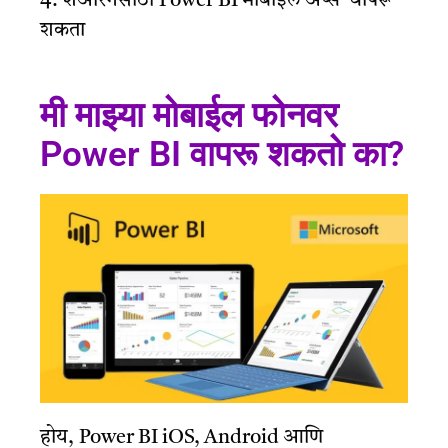
4. शेअरिंगसाठी Power BI मोबाईल ॲप्स वापरू
शकता
मी माझ्या मोबाईल फोनवर
Power BI वापरू शकतो का?
होय, Power BI iOS, Android आणि