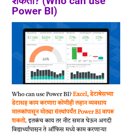
शकतो? (Who can use
Power BI)
Who can use Power BI?
Excel, डेटाबेसच्या
डेटासह काम करणारा कोणीही लहान व्यवसाय
मालकांपासून मोठ्या संस्थांपर्यंत Power BI वापरू
शकतो
.
इतकंच काय तर नीट समज घेऊन अगदी
विद्यार्थ्यांपासून ते ऑफिस मध्ये काम करणाऱ्या