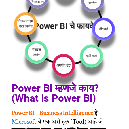
असंख्य डेटा
स्त्रोत
रिअल-टाइम
डेटा ऍक्सेस
Power BI चे फायदे!
डॅशबोर्ड
मोबाईल
एक्सेस
फ्री मध्ये
अमर्याद डेटा
Power BI म्हणजे काय?
(What is Power BI)
Power BI – Business Intelligence
हे
Microsoft
चे एक असे टूल (Tool) आहे जे