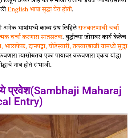
धा लिहून ठेवले आहे की संभाजी राजांना इंग्रज व्यापारांसोबत
ेली
English भाषा सुद्धा येत होती
.
ी अनेक भाषांमध्ये काव्य ग्रंथ लिहिले
राजकारणाची चर्चा
त्मक चर्चा करणारा सातसतक
. बुद्धीच्या जोरावर कार्य केलेच
ब, भालाफेक, दानपट्टा, घोडेस्वारी, तलवारबाजी यामध्ये सुद्धा
पळवणारा त्यासोबतच एका पायावर वळवणारा एकच योद्धा
ोद्धाचे नाव होतं संभाजी.
ध्ये प्रवेश(Sambhaji Maharaj
cal Entry)