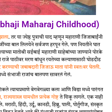
ambhaji Maharaj Childhood)
 झाला
. तर या ज्येष्ठ पुत्राची याद म्हणून महाराणी जिजाबाईंनी
ींच्या बाल लिलयेने सर्वजण हरपून गेले. पण नियतीने घात
ाच्या मातोश्री सईबाई महाराणी साहेबांच्या जाण्याने पोरके
ी राजे पाठीवर मरण बांधून रयतेच्या कल्याणासाठी घोडदौड
ार करण्याची जबाबदारी जिजाऊ माता
यांनी
स्वतःवर घेतली.
ध्ये संभाजी राजांच बालपण सावरलं गेलं.
ले त्याचप्रमाणे वेगवेगळ्या कला आणि विद्या मध्ये पारंगत
र, राज्यशास्त्र यामधील प्रत्येक गोष्ट
ते शिकू लागले. एक नाही
े. मराठी, हिंदी, उर्दू, कानडी, हिब्रु, पाली, पोर्तुगीज, संस्कृत