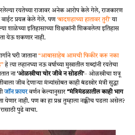
बरलेल्या रयतेच्या राजावर अनेक आरोप केले गेले, राजकारण
 वाईट प्रयत्न केले गेले. पण
‘बादशहाच्या हातावर तुरी’
या
्या शाळेच्या इतिहासाच्या शिक्षकांनी शिकवलेला इतिहास
ता येऊ शकणार नाही.
ार्गाने घरी जाताना
“आबासाहेब आमची फिकीर करू नका
े”
हे त्या लहानघ्या नऊ वर्षाच्या मुखातील शब्दांनी रयतेचा
णतात ना
‘ओळखीचा चोर जीवे न सोडली’
– ओळखीचा शत्रू
ा जीव देणाऱ्या मंत्र्यांसोबत काही बंडखोर मंत्री सुद्धा
सी
जॉन फ्रायर
वर्णन केल्यानुसार
“मंत्रिमंडळातील काही भाग
 येणार नाही. पण का हा प्रश्न तुम्हाला नक्कीच पडला असेल?
रासाठी पुढे वाचा.