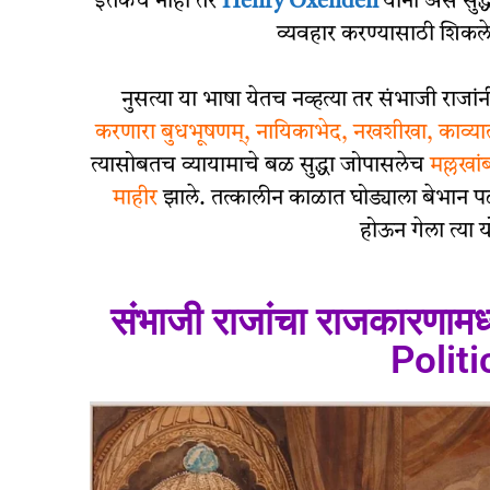
इतकेच नाही तर
Henry Oxenden
यांनी असे सुद्
व्यवहार करण्यासाठी शिकल
नुसत्या या भाषा येतच नव्हत्या तर संभाजी राजांन
करणारा बुधभूषणम्, नायिकाभेद, नखशीखा, काव्या
त्यासोबतच व्यायामाचे बळ सुद्धा जोपासलेच
मल्लखां
माहीर
झाले. तत्कालीन काळात घोड्याला बेभान 
होऊन गेला त्या य
संभाजी राजांचा राजकारणाम
Politi