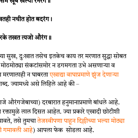
 सम खूब खेल्यो रनरंग॥
खतही नथीत होत बदरंग।
हारके तखत त्यजो औरंग॥
या सुख, दुःखात तसेच इतकेच काय तर मरणात सुद्धा सोबत
 (मोठमोठ्या संकटांसमोर न डगमगता उभे असणाऱ्या व
्या मरणालाही न घाबरता
एखाद्या वाघाप्रमाणे झुंज देणाऱ्या
ब्द. ज्यामध्ये असे लिहिले आहे की –
णजे औरंगजेबाच्या) दरबारात हनुमानाप्रमाणे बांधले आहे.
 रक्तामुळे लाल दिसत आहेत. ज्या प्रकारे एखादी छोटीशी
मावते, तसे तुमचा
तेजस्वीपणा पाहून दिल्लीच्या भल्या मोठ्या
कही गमावली आहे
) आपला फेक सोडला आहे.