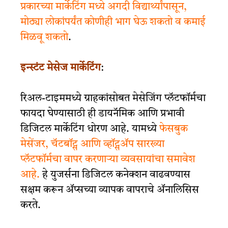
प्रकारच्या मार्केटिंग मध्ये अगदी विद्यार्थ्यांपासून,
मोठ्या लोकांपर्यंत कोणीही भाग घेऊ शकतो व कमाई
मिळवू शकतो
.
इन्स्टंट मेसेज मार्केटिंग
:
रिअल-टाइममध्ये ग्राहकांसोबत मेसेजिंग प्लॅटफॉर्मचा
फायदा घेण्यासाठी ही डायनॅमिक आणि प्रभावी
डिजिटल मार्केटिंग धोरण आहे. यामध्ये
फेसबुक
मेसेंजर, चॅटबॉट्स आणि व्हॉट्सॲप सारख्या
प्लॅटफॉर्मचा वापर करणाऱ्या व्यवसायांचा समावेश
आहे.
हे
युजर्सना
डिजिटल कनेक्शन वाढवण्यास
सक्षम करून ॲप्सच्या व्यापक वापराचे ॲनालिसिस
करते.