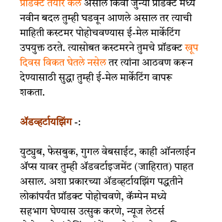
प्रॉडक्ट तयार केले
असाल किंवा जुन्या प्रोडक्ट मध्ये
नवीन बदल तुम्ही घडवून आणले असाल तर त्याची
माहिती कस्टमर पोहोचवण्यास ई-मेल मार्केटिंग
उपयुक्त ठरते. त्यासोबत कस्टमरने तुमचे प्रॉडक्ट
खूप
दिवस विकत घेतले नसेल
तर त्यांना आठवण करून
देण्यासाठी सुद्धा तुम्ही ई-मेल मार्केटिंग वापरू
शकता.
ॲडव्हर्टायझिंग
-:
युट्युब, फेसबुक, गुगल वेबसाईट, काही ऑनलाईन
ॲप्स यावर तुम्ही ॲडवर्टाइजमेंट (जाहिरात) पाहत
असाल. अशा प्रकारच्या ॲडव्हर्टायझिंग पद्धतीने
लोकांपर्यंत प्रॉडक्ट पोहोचवणे, कॅम्पेन मध्ये
सहभाग घेण्यास उत्सुक करणे, न्यूज लेटर्स