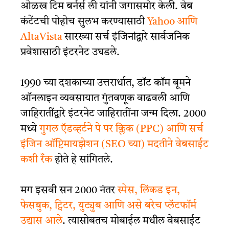
ओळख टिम बर्नर्स ली यांनी जगासमोर केली. वेब
कंटेंटची पोहोच सुलभ करण्यासाठी
Yahoo आणि
AltaVista
सारख्या सर्च इंजिनांद्वारे सार्वजनिक
प्रवेशासाठी इंटरनेट उघडले.
1990 च्या दशकाच्या उत्तरार्धात, डॉट कॉम बूमने
ऑनलाइन व्यवसायात गुंतवणूक वाढवली आणि
जाहिरातींद्वारे इंटरनेट जाहिरातींना जन्म दिला. 2000
मध्ये
गुगल ऍडव्हर्टने पे पर क्लिक (PPC) आणि सर्च
इंजिन ऑप्टिमायझेशन (SEO च्या) मदतीने वेबसाईट
कशी रँक
होते हे सांगितले.
मग इसवी सन 2000 नंतर
स्पेस, लिंकड इन,
फेसबुक, ट्विटर, युट्युब आणि असे बरेच प्लॅटफॉर्म
उद्यास आले
. त्यासोबतच मोबाईल मधील वेबसाईट