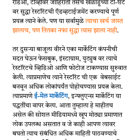
रेडिओ, टीव्हीवर जाहिराती तसेच खेळाडूंच्या टी-शर्ट
वर सुद्धा रेस्टॉरंटची ऍडव्हटाईजमेंट करण्याचे पूर्ण
प्रयत्न त्याने केले. पण या सर्वामुळे
त्याचा खर्च जास्त
झालाच, पण तितका नफा सुद्धा त्यास झाला नाही
.
तर दुसऱ्या बाजूला वीरने एका मार्केटिंग कंपनीची
मदत घेऊन फेसबुक, इंस्टाग्राम, युट्युब वर त्याचे
रेस्टॉरंटचे व्हिडिओ आणि फोटोज टाकण्यास सुरुवात
केली. त्याप्रमाणेच त्याने रेस्टॉरंट ची एक वेबसाईट
बनवून अधिक लोकांपर्यंत पोहोचण्यास प्रयत्न केला.
त्याप्रमाणे
ई-मेल मार्केटिंग
, इन्फ्लुएन्स मार्केटिंग या
पद्धतींचा वापर केला. आता तुम्हाला हे माहीतच
असेल की सोशल मीडियामध्ये खूप मोठ्या प्रमाणात
लोक उपलब्ध असतात व जे काही आपण त्यावर
बघतो त्याच संबंधित अधिक माहिती पाठवण्याचे