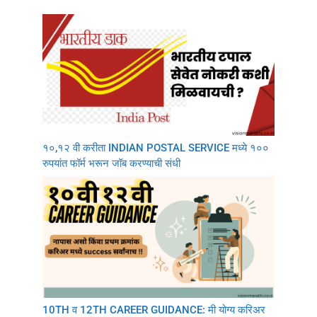
१०,१२ वी करीता INDIAN POSTAL SERVICE मध्ये १००
रुपयांत फॉर्म भरून जॉब करण्याची संधी
10TH व 12TH CAREER GUIDANCE: मी योग्य करिअर