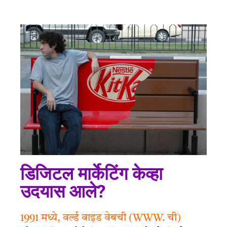
डिजिटल मार्केटिंग केव्हा
उदयास आले?
1991 मध्ये, वर्ल्ड वाइड वेबची (WWW. ची)